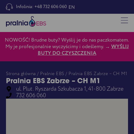
Infolinia: +48 732 606 060
EN
NOWOŚĆ! Brudne buty? Wyślij je do nas paczkomatem.
My je profesjonalnie wyczyścimy i odeślemy. →
WYŚLIJ
BUTY DO CZYSZCZENIA
Strona główna
/
Pralnie EBS
/ Pralnia EBS Zabrze – CH M1
Pralnia EBS Zabrze – CH M1
ul. Plut. Ryszarda Szkubacza 1, 41-800 Zabrze
732 606 060