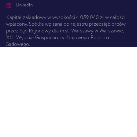
LinkedIn
Kapitał zakładowy w wysokości 4 059 040 zł w całości
wpłacony. Spółka wpisana do rejestru przedsiębiorców
przez Sąd Rejonowy dla m.st. Warszawy w Warszawie,
XIII Wydział Gospodarczy Krajowego Rejestru
Sądowego.
ZACZNIJ TUTAJ
O nas
Usługi
Cennik
Znajdź pralnię
USŁUGI
Wszystkie usługi
Promocje i Karta EBS
Czyszczenie i pielęgnacja butów
Czyszczenie odzieży skórzanej
WAŻNE LINKI