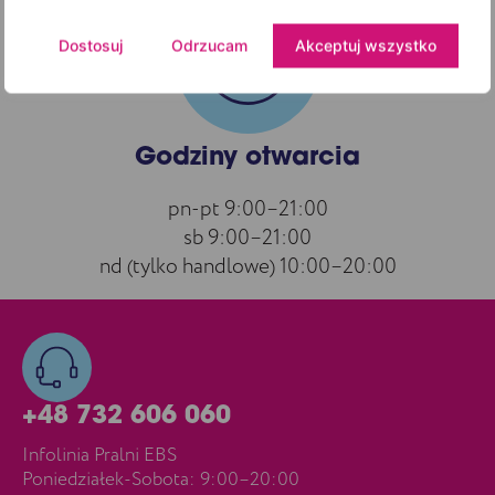
Dostosuj
Odrzucam
Akceptuj wszystko
Godziny otwarcia
pn-pt 9:00–21:00
sb 9:00–21:00
nd (tylko handlowe) 10:00–20:00
+48 732 606 060
Infolinia Pralni EBS
Poniedziałek-Sobota: 9:00–20:00