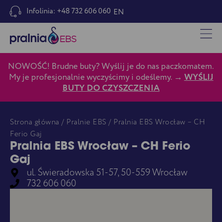
Infolinia: +48 732 606 060
EN
NOWOŚĆ! Brudne buty? Wyślij je do nas paczkomatem.
My je profesjonalnie wyczyścimy i odeślemy. →
WYŚLIJ
BUTY DO CZYSZCZENIA
Strona główna
/
Pralnie EBS
/ Pralnia EBS Wrocław – CH
Ferio Gaj
Pralnia EBS Wrocław – CH Ferio
Gaj
ul. Świeradowska 51-57, 50-559 Wrocław
732 606 060