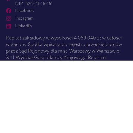
NIP: 526-23-16-161
Facebook
Instagram
LinkedIn
Kapitał zakładowy w wysokości 4 059 040 zł w całości
wpłacony. Spółka wpisana do rejestru przedsiębiorców
przez Sąd Rejonowy dla m.st. Warszawy w Warszawie,
XIII Wydział Gospodarczy Krajowego Rejestru
Sądowego.
ZACZNIJ TUTAJ
O nas
Usługi
Cennik
Znajdź pralnię
USŁUGI
Wszystkie usługi
Promocje i Karta EBS