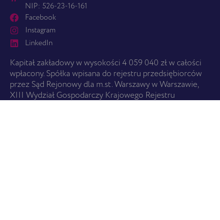
NIP: 526-23-16-161
Facebook
Instagram
LinkedIn
Kapitał zakładowy w wysokości 4 059 040 zł w całości
wpłacony. Spółka wpisana do rejestru przedsiębiorców
przez Sąd Rejonowy dla m.st. Warszawy w Warszawie,
XIII Wydział Gospodarczy Krajowego Rejestru
Sądowego.
ZACZNIJ TUTAJ
O nas
Usługi
Cennik
Znajdź pralnię
USŁUGI
Wszystkie usługi
Promocje i Karta EBS