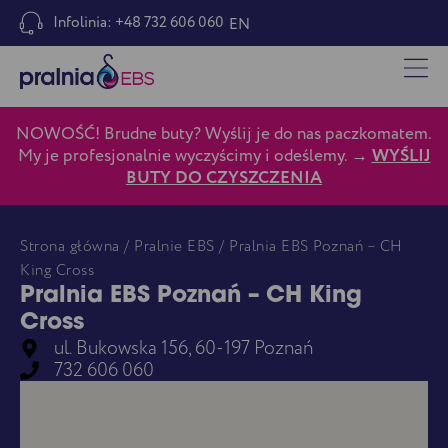
Infolinia: +48 732 606 060
EN
NOWOŚĆ! Brudne buty? Wyślij je do nas paczkomatem.
My je profesjonalnie wyczyścimy i odeślemy. →
WYŚLIJ
BUTY DO CZYSZCZENIA
Strona główna
/
Pralnie EBS
/ Pralnia EBS Poznań – CH
King Cross
Pralnia EBS Poznań – CH King
Cross
ul. Bukowska 156, 60-197 Poznań
732 606 060