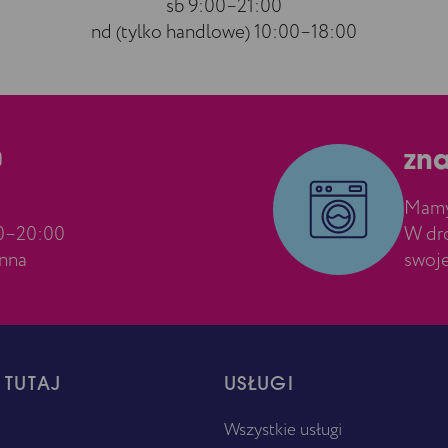
sb 9:00–21:00
nd (tylko handlowe) 10:00–18:00
0
zna
Mamy 
00–20:00
W dro
ynna
swoje
 TUTAJ
USŁUGI
Wszystkie usługi