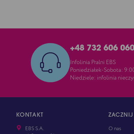
+48 732 606 06
Infolinia Pralni EBS
Poniedziałek-Sobota: 9:
Niedziele: infolinia niecz
KONTAKT
ZACZNIJ
EBS S.A.
O nas