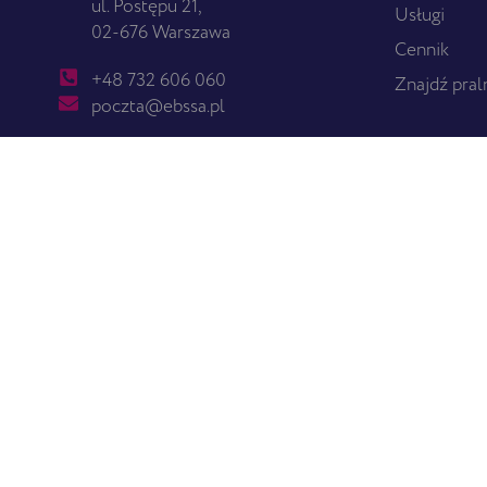
ul. Postępu 21,
Usługi
02-676 Warszawa
Cennik
+48 732 606 060
Znajdź pral
poczta@ebssa.pl
KRS: 0000347462
NIP: 526-23-16-161
Facebook
Instagram
LinkedIn
Kapitał zakładowy w wysokości 4 059 040 zł w całości
wpłacony. Spółka wpisana do rejestru przedsiębiorców
przez Sąd Rejonowy dla m.st. Warszawy w Warszawie,
XIII Wydział Gospodarczy Krajowego Rejestru
Sądowego.