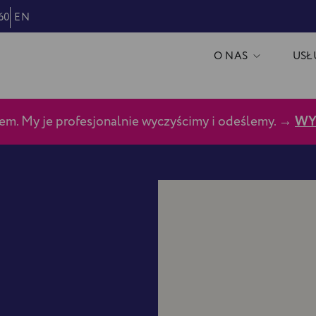
060
EN
O NAS
USŁ
m. My je profesjonalnie wyczyścimy i odeślemy. →
WY