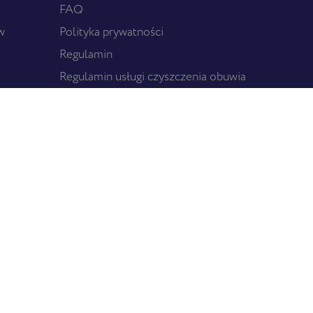
FAQ
w
Polityka prywatności
Regulamin
Regulamin usługi czyszczenia obuwia
Regulamin Pralni EBS
Komunikacja z akcjonariuszami