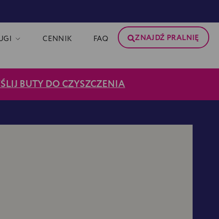
ZNAJDŹ PRALNIĘ
UGI
CENNIK
FAQ
ŚLIJ BUTY DO CZYSZCZENIA