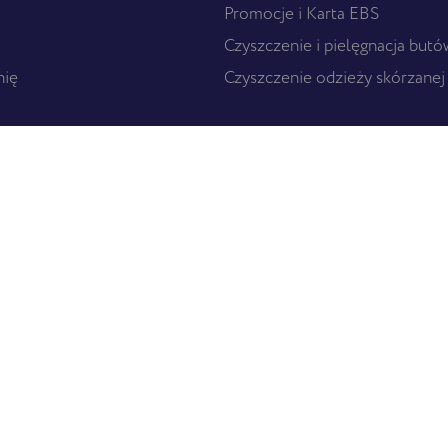
Promocje i Karta EBS
Czyszczenie i pielęgnacja butó
nię
Czyszczenie odzieży skórzanej