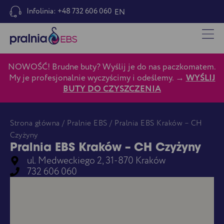
Infolinia: +48 732 606 060
EN
NOWOŚĆ! Brudne buty? Wyślij je do nas paczkomatem.
My je profesjonalnie wyczyścimy i odeślemy. →
WYŚLIJ
BUTY DO CZYSZCZENIA
Strona główna
/
Pralnie EBS
/ Pralnia EBS Kraków – CH
Czyżyny
Pralnia EBS Kraków – CH Czyżyny
ul. Medweckiego 2, 31-870 Kraków
732 606 060