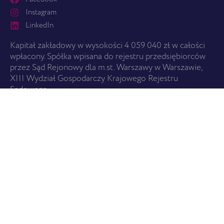
Instagram
LinkedIn
Kapitał zakładowy w wysokości 4 059 040 zł w całości
wpłacony. Spółka wpisana do rejestru przedsiębiorców
przez Sąd Rejonowy dla m.st. Warszawy w Warszawie,
XIII Wydział Gospodarczy Krajowego Rejestru
Sądowego.
ZACZNIJ TUTAJ
O nas
Usługi
Cennik
Znajdź pralnię
USŁUGI
Wszystkie usługi
Promocje i Karta EBS
Czyszczenie i pielęgnacja butów
Czyszczenie odzieży skórzanej