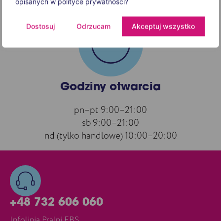
opisanych w polityce prywatności?
Dostosuj
Odrzucam
Akceptuj wszystko
Godziny otwarcia
pn–pt 9:00–21:00
sb 9:00–21:00
nd (tylko handlowe) 10:00–20:00
+48 732 606 060
Infolinia Pralni EBS