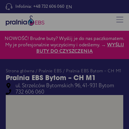
Infolinia: +48 732 606 060
EN
NOWOŚĆ! Brudne buty? Wyślij je do nas paczkomatem.
My je profesjonalnie wyczyścimy i odeślemy. →
WYŚLIJ
BUTY DO CZYSZCZENIA
Strona główna
/
Pralnie EBS
/ Pralnia EBS Bytom – CH M1
Pralnia EBS Bytom – CH M1
ul. Strzelców Bytomskich 96, 41-931 Bytom
732 606 060