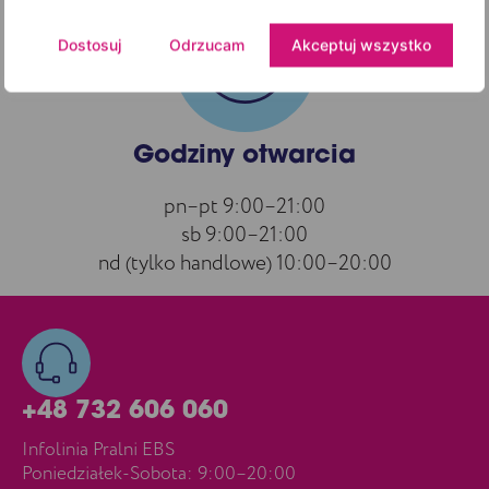
Dostosuj
Odrzucam
Akceptuj wszystko
Godziny otwarcia
pn–pt 9:00–21:00
sb 9:00–21:00
nd (tylko handlowe) 10:00–20:00
+48 732 606 060
Infolinia Pralni EBS
Poniedziałek-Sobota: 9:00–20:00