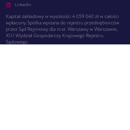
LinkedIn
Kapitał zakładowy w wysokości 4 059 040 zł w całości
wpłacony. Spółka wpisana do rejestru przedsiębiorców
przez Sąd Rejonowy dla m.st. Warszawy w Warszawie,
XIII Wydział Gospodarczy Krajowego Rejestru
Sądowego.
ZACZNIJ TUTAJ
O nas
Usługi
Cennik
Znajdź pralnię
USŁUGI
Wszystkie usługi
Promocje i Karta EBS
Czyszczenie i pielęgnacja butów
Czyszczenie odzieży skórzanej
WAŻNE LINKI