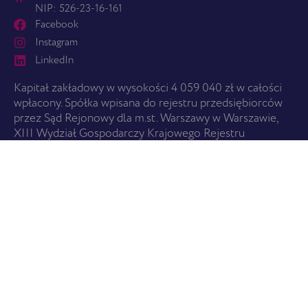
NIP: 526-23-16-161
Facebook
Instagram
LinkedIn
Kapitał zakładowy w wysokości 4 059 040 zł w całości
wpłacony. Spółka wpisana do rejestru przedsiębiorców
przez Sąd Rejonowy dla m.st. Warszawy w Warszawie,
XIII Wydział Gospodarczy Krajowego Rejestru
Sądowego.
ZACZNIJ TUTAJ
O nas
Usługi
Cennik
Znajdź pralnię
USŁUGI
Wszystkie usługi
Promocje i Karta EBS