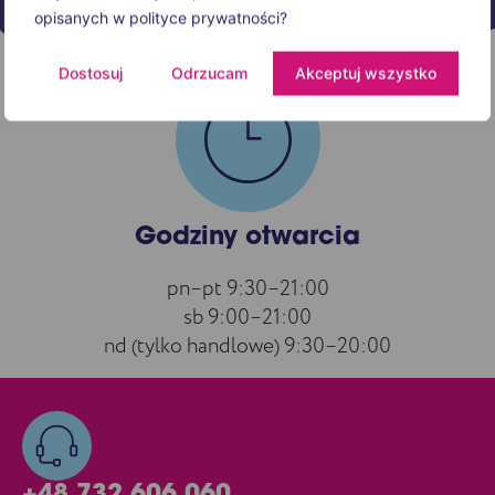
opisanych w polityce prywatności?
Dostosuj
Odrzucam
Akceptuj wszystko
Godziny otwarcia
pn–pt 9:30–21:00
sb 9:00–21:00
nd (tylko handlowe) 9:30–20:00