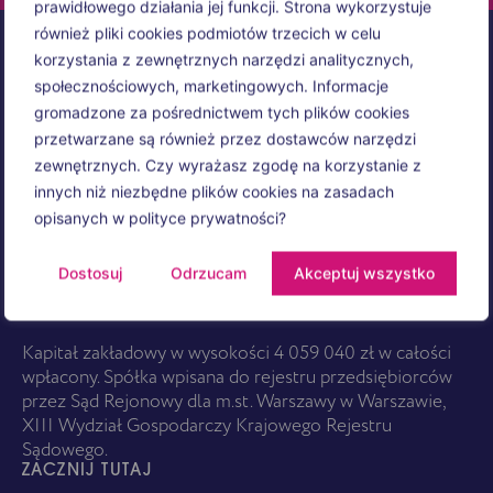
prawidłowego działania jej funkcji. Strona wykorzystuje
również pliki cookies podmiotów trzecich w celu
KONTAKT
korzystania z zewnętrznych narzędzi analitycznych,
EBS S.A.
społecznościowych, marketingowych. Informacje
ul. Postępu 21,
gromadzone za pośrednictwem tych plików cookies
02-676 Warszawa
przetwarzane są również przez dostawców narzędzi
+48 732 606 060
zewnętrznych. Czy wyrażasz zgodę na korzystanie z
poczta@ebssa.pl
innych niż niezbędne plików cookies na zasadach
KRS: 0000347462
opisanych w polityce prywatności?
NIP: 526-23-16-161
Facebook
Dostosuj
Odrzucam
Akceptuj wszystko
Instagram
LinkedIn
Kapitał zakładowy w wysokości 4 059 040 zł w całości
wpłacony. Spółka wpisana do rejestru przedsiębiorców
przez Sąd Rejonowy dla m.st. Warszawy w Warszawie,
XIII Wydział Gospodarczy Krajowego Rejestru
Sądowego.
ZACZNIJ TUTAJ