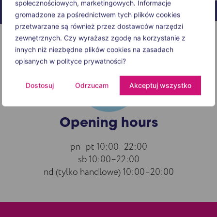
społecznościowych, marketingowych. Informacje
gromadzone za pośrednictwem tych plików cookies
przetwarzane są również przez dostawców narzędzi
zewnętrznych. Czy wyrażasz zgodę na korzystanie z
innych niż niezbędne plików cookies na zasadach
opisanych w polityce prywatności?
Dostosuj
Odrzucam
Akceptuj wszystko
Opening hours
pn–pt 10:00–22:00
sb 10:00–22:00
nd (tylko handlowe) 10:00–20:00