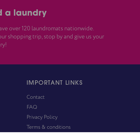
d a laundry
ve over 120 laundromats nationwide.
ur shopping trip, stop by and give us your
ry!
IMPORTANT LINKS
Contact
FAQ
Privacy Policy
Terms & conditions
T & C of the shoe cleaning service