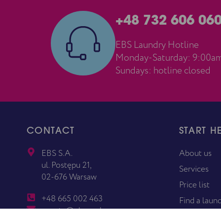
+48 732 606 06
EBS Laundry Hotline
Monday-Saturday: 9:00a
Sundays: hotline closed
CONTACT
START H
EBS S.A.
About us
ul. Postępu 21,
Services
02-676 Warsaw
Price list
+48 665 002 463
Find a laun
poczta@ebssa.pl