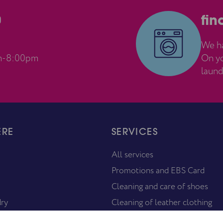
0
fin
We ha
m-8:00pm
On yo
laund
ERE
SERVICES
All services
Promotions and EBS Card
Cleaning and care of shoes
dry
Cleaning of leather clothing