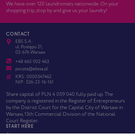
We have over 120 laundromats nationwide. On your
shopping trip, stop by and give us your laundry!
CONTACT
EBS S.A.
ul. Postępu 21,
02-676 Warsaw
+48 665 002 463
poczta@ebssa.pl
KRS: 0000347462
NIP: 526-23-16-161
Share capital of PLN 4 059 040 fully paid up. The
company is registered in the Register of Entrepreneurs
by the District Court for the Capital City of Warsaw in
Warsaw, 13th Commercial Division of the National
Court Register.
START HERE
About us