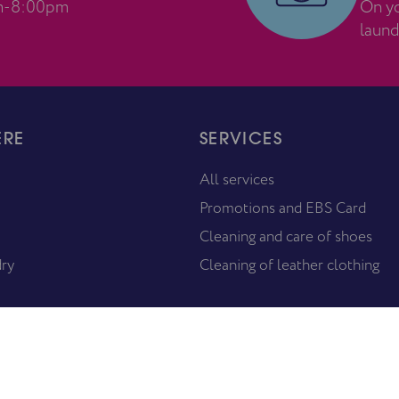
m-8:00pm
On yo
laund
ERE
SERVICES
All services
Promotions and EBS Card
Cleaning and care of shoes
dry
Cleaning of leather clothing