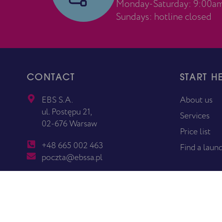
Monday-Saturday: 9:00a
Sundays: hotline closed
CONTACT
START H
EBS S.A.
About us
ul. Postępu 21,
Services
02-676 Warsaw
Price list
+48 665 002 463
Find a laun
poczta@ebssa.pl
KRS: 0000347462
NIP: 526-23-16-161
Share capital of PLN 4 059 040 fully paid up. The
company is registered in the Register of Entrepreneurs