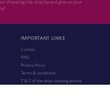
ur shopping trip, stop by and give us your
ry!
IMPORTANT LINKS
Contact
FAQ
Privacy Policy
Terms & conditions
T & C of the shoe cleaning service
Communication with shareholders