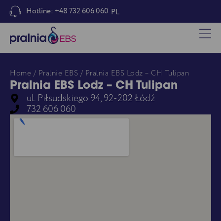
Hotline: +48 732 606 060
PL
Home
/
Pralnie EBS
/ Pralnia EBS Lodz – CH Tulipan
Pralnia EBS Lodz – CH Tulipan
ul. Piłsudskiego 94, 92-202 Łódź
732 606 060