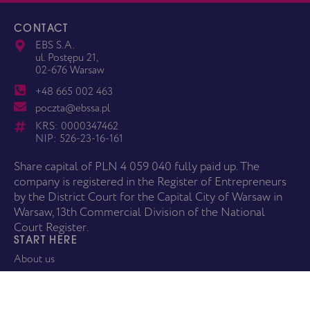
CONTACT
EBS S.A.
ul. Postępu 21,
02-676 Warsaw
+48 665 002 463
poczta@ebssa.pl
KRS: 0000347462
NIP: 526-23-16-161
Share capital of PLN 4 059 040 fully paid up. The
company is registered in the Register of Entrepreneurs
by the District Court for the Capital City of Warsaw in
Warsaw, 13th Commercial Division of the National
Court Register.
START HERE
About us
Services
Price list