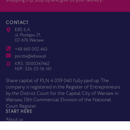
CONTACT
EBS S.A.
ul. Postępu 21,
02-676 Warsaw
+48 665 002 463
poczta@ebssa.pl
KRS: 0000347462
NIP: 526-23-16-161
Share capital of PLN 4 059 040 fully paid up. The
company is registered in the Register of Entrepreneurs
by the District Court for the Capital City of Warsaw in
Warsaw, 13th Commercial Division of the National
Court Register.
START HERE
About us
Services