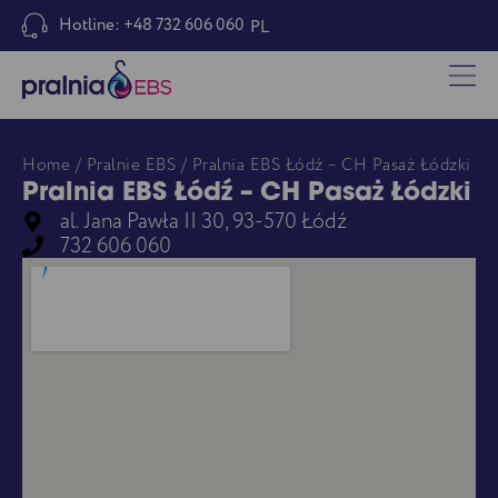
Hotline: +48 732 606 060
PL
Home
/
Pralnie EBS
/ Pralnia EBS Łódź – CH Pasaż Łódzki
Pralnia EBS Łódź – CH Pasaż Łódzki
al. Jana Pawła II 30, 93-570 Łódź
732 606 060