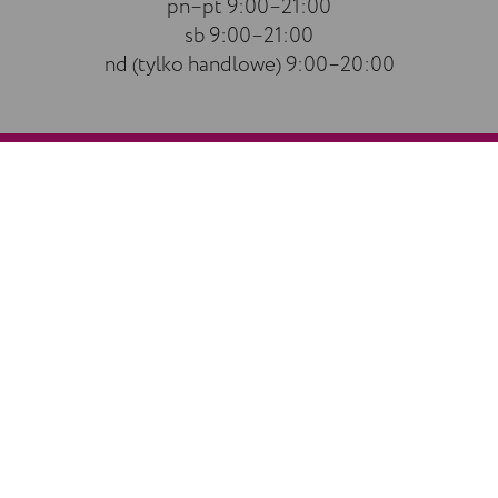
pn–pt 9:00–21:00
sb 9:00–21:00
nd (tylko handlowe) 9:00–20:00
0
fin
We ha
m-8:00pm
On yo
laund
ERE
SERVICES