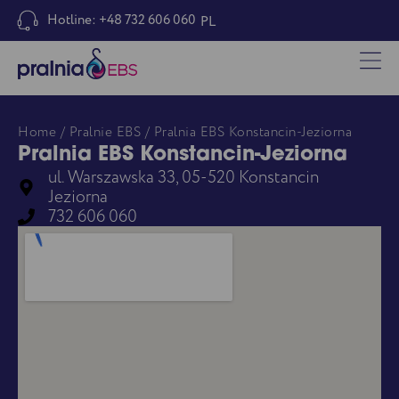
Hotline: +48 732 606 060
PL
Home
/
Pralnie EBS
/ Pralnia EBS Konstancin-Jeziorna
Pralnia EBS Konstancin-Jeziorna
ul. Warszawska 33, 05-520 Konstancin
Jeziorna
732 606 060