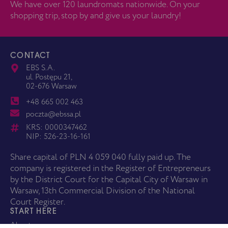
We have over 120 laundromats nationwide. On your
shopping trip, stop by and give us your laundry!
CONTACT
EBS S.A.
ul. Postępu 21,
02-676 Warsaw
+48 665 002 463
poczta@ebssa.pl
KRS: 0000347462
NIP: 526-23-16-161
Share capital of PLN 4 059 040 fully paid up. The
company is registered in the Register of Entrepreneurs
by the District Court for the Capital City of Warsaw in
Warsaw, 13th Commercial Division of the National
Court Register.
START HERE
About us