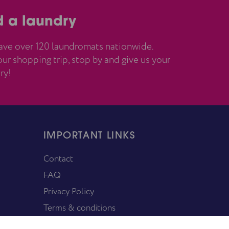
d a laundry
ve over 120 laundromats nationwide.
ur shopping trip, stop by and give us your
ry!
IMPORTANT LINKS
Contact
FAQ
Privacy Policy
Terms & conditions
T & C of the shoe cleaning service