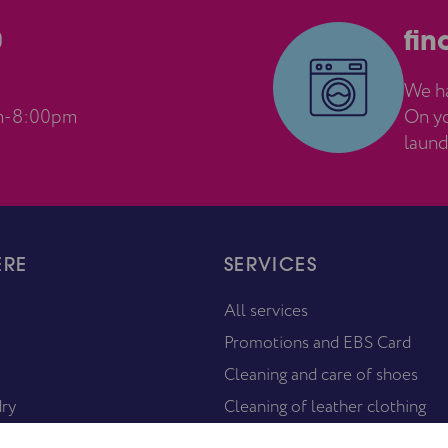
0
fin
We ha
m-8:00pm
On yo
laund
ERE
SERVICES
All services
Promotions and EBS Card
Cleaning and care of shoes
dry
Cleaning of leather clothing