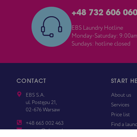
+48 732 606 06
EBS Laundry Hotline
Monday-Saturday: 9:00a
Sundays: hotline closed
CONTACT
START H
EBS S.A.
About us
ul. Postępu 21,
Services
02-676 Warsaw
Price list
+48 665 002 463
Find a laun
poczta@ebssa.pl