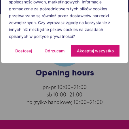
społecznościowych, marketingowych. Informacje
gromadzone za pośrednictwem tych plików cookies
przetwarzane są również przez dostawców narzędzi
zewnętrznych. Czy wyrażasz zgodę na korzystanie z
innych niż niezbędne plików cookies na zasadach
opisanych w polityce prywatności?
Dostosuj
Odrzucam
Akceptuj wszystko
Opening hours
pn-pt 10:00–21:00
sb 10:00–21:00
nd (tylko handlowe) 10:00–21:00