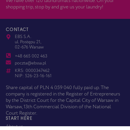
We have over 120 laundromats nationwide. On your
shopping trip, stop by and give us your laundry!
CONTACT
EBS S.A.
ul. Postępu 21,
02-676 Warsaw
+48 665 002 463
poczta@ebssa.pl
KRS: 0000347462
NIP: 526-23-16-161
Share capital of PLN 4 059 040 fully paid up. The
company is registered in the Register of Entrepreneurs
by the District Court for the Capital City of Warsaw in
Warsaw, 13th Commercial Division of the National
Court Register.
START HERE
About us