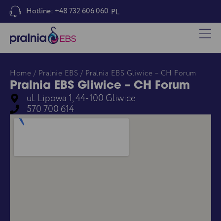
Hotline: +48 732 606 060
PL
Home
/
Pralnie EBS
/ Pralnia EBS Gliwice – CH Forum
Pralnia EBS Gliwice – CH Forum
ul. Lipowa 1, 44-100 Gliwice
570 700 614