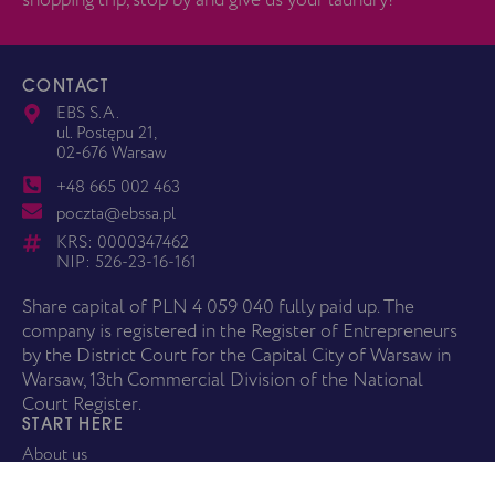
CONTACT
EBS S.A.
ul. Postępu 21,
02-676 Warsaw
+48 665 002 463
poczta@ebssa.pl
KRS: 0000347462
NIP: 526-23-16-161
Share capital of PLN 4 059 040 fully paid up. The
company is registered in the Register of Entrepreneurs
by the District Court for the Capital City of Warsaw in
Warsaw, 13th Commercial Division of the National
Court Register.
START HERE
About us
Services