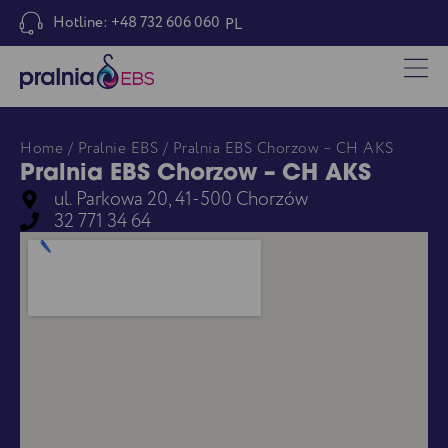
Hotline: +48 732 606 060
PL
Home
/
Pralnie EBS
/ Pralnia EBS Chorzow – CH AKS
Pralnia EBS Chorzow – CH AKS
ul. Parkowa 20, 41-500 Chorzów
32 771 34 64