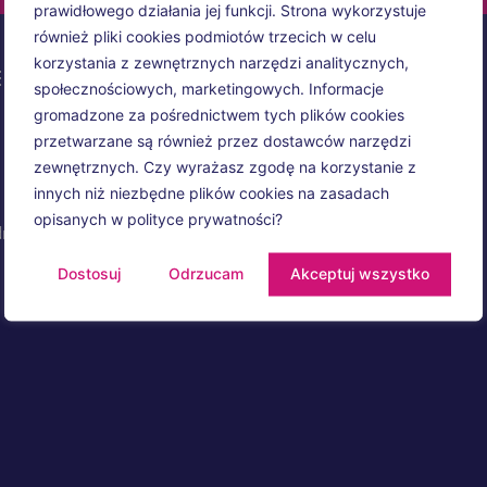
prawidłowego działania jej funkcji. Strona wykorzystuje
również pliki cookies podmiotów trzecich w celu
korzystania z zewnętrznych narzędzi analitycznych,
ERE
SERVICES
społecznościowych, marketingowych. Informacje
gromadzone za pośrednictwem tych plików cookies
All services
przetwarzane są również przez dostawców narzędzi
Promotions and EBS Card
zewnętrznych. Czy wyrażasz zgodę na korzystanie z
innych niż niezbędne plików cookies na zasadach
Cleaning and care of shoes
opisanych w polityce prywatności?
dry
Cleaning of leather clothing
Dostosuj
Odrzucam
Akceptuj wszystko