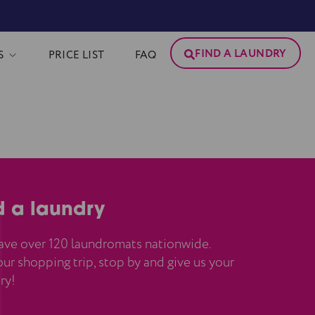
FIND A LAUNDRY
S
PRICE LIST
FAQ
d a laundry
ve over 120 laundromats nationwide.
ur shopping trip, stop by and give us your
ry!