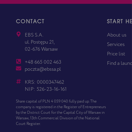
CONTACT
START H
EBS S.A.
About us
ul. Postępu 21,
Services
02-676 Warsaw
Price list
+48 665 002 463
Find a laun
poczta@ebssa.pl
KRS: 0000347462
NIP: 526-23-16-161
Share capital of PLN 4 059 040 fully paid up. The
company is registered in the Register of Entrepreneurs
by the District Court for the Capital City of Warsaw in
Warsaw, 13th Commercial Division of the National
Court Register.