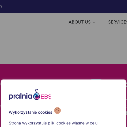
0
ABOUT US
SERVICE
0
fin
We ha
m-8:00pm
On yo
laund
Wykorzystanie cookies
Strona wykorzystuje pliki cookies własne w celu