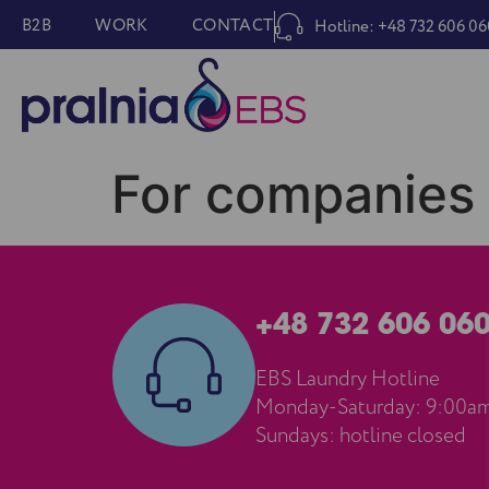
B2B
WORK
CONTACT
Hotline: +48 732 606 06
For companies
+48 732 606 06
EBS Laundry Hotline
Monday-Saturday: 9:00a
Sundays: hotline closed